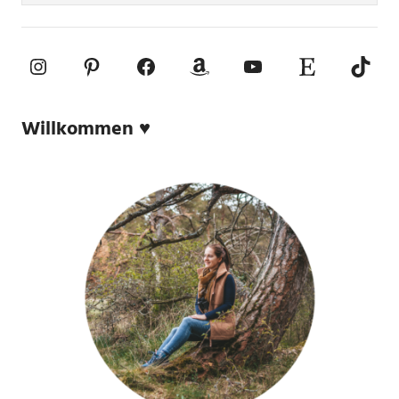
Instagram
Pinterest
Facebook
Amazon
YouTube
Etsy-Shop
TikTo
Willkommen ♥