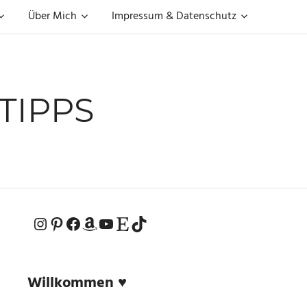
Über Mich
Impressum & Datenschutz
TIPPS
Instagram
Pinterest
Facebook
Amazon
YouTube
Etsy-Shop
TikTok
Willkommen ♥