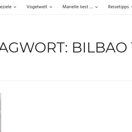
eziele
Vogelwelt
Marielle liest …
Reisetipps
LAGWORT:
BILBAO 