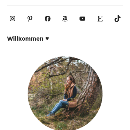
Instagram
Pinterest
Facebook
Amazon
YouTube
Etsy-Shop
TikTo
Willkommen ♥