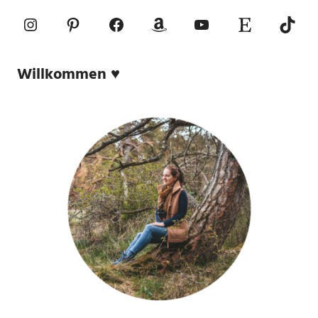
Instagram
Pinterest
Facebook
Amazon
YouTube
Etsy-Shop
TikTo
Willkommen ♥