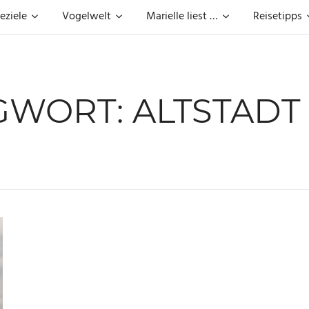
eziele
Vogelwelt
Marielle liest …
Reisetipps
GWORT:
ALTSTADT