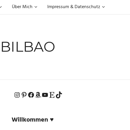
Über Mich
Impressum & Datenschutz
 BILBAO
Instagram
Pinterest
Facebook
Amazon
YouTube
Etsy-Shop
TikTok
Willkommen ♥