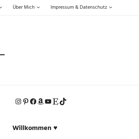
Über Mich
Impressum & Datenschutz
L
Instagram
Pinterest
Facebook
Amazon
YouTube
Etsy-Shop
TikTok
Willkommen ♥