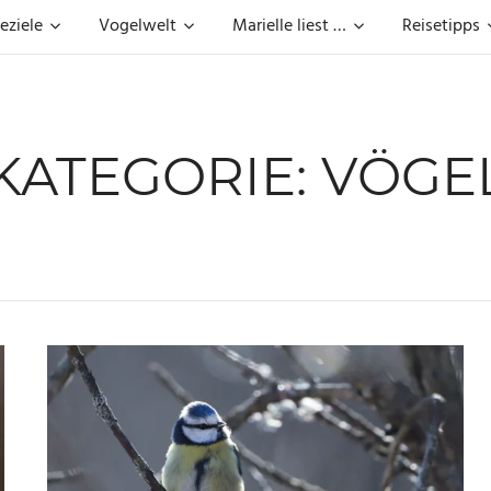
eziele
Vogelwelt
Marielle liest …
Reisetipps
KATEGORIE:
VÖGE