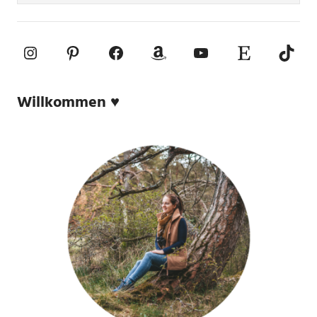
Instagram
Pinterest
Facebook
Amazon
YouTube
Etsy-Shop
TikTo
Willkommen ♥