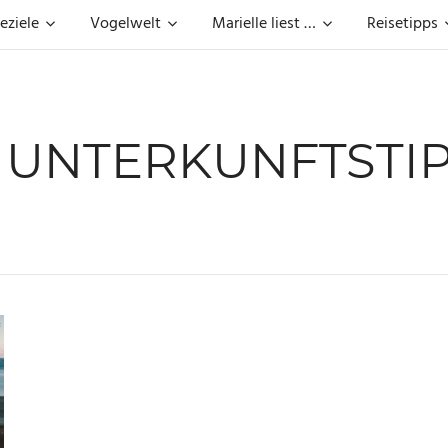
eziele
Vogelwelt
Marielle liest …
Reisetipps
:
UNTERKUNFTSTIP