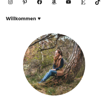
Instagram
Pinterest
Facebook
Amazon
YouTube
Etsy-Shop
TikTo
Willkommen ♥