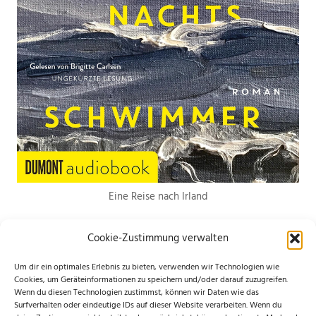
Eine Reise nach Irland
Cookie-Zustimmung verwalten
Um dir ein optimales Erlebnis zu bieten, verwenden wir Technologien wie
Cookies, um Geräteinformationen zu speichern und/oder darauf zuzugreifen.
Wenn du diesen Technologien zustimmst, können wir Daten wie das
*Hierbei handelt es sich um Werbelinks. Wenn du etwas über den Link
Surfverhalten oder eindeutige IDs auf dieser Website verarbeiten. Wenn du