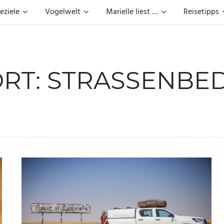
eziele
Vogelwelt
Marielle liest …
Reisetipps
RT:
STRASSENBED