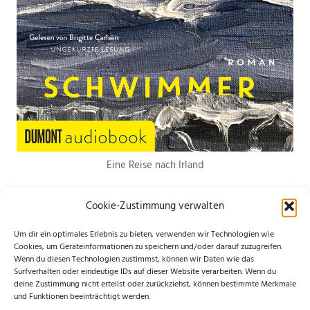
Eine Reise nach Irland
Cookie-Zustimmung verwalten
Um dir ein optimales Erlebnis zu bieten, verwenden wir Technologien wie
Cookies, um Geräteinformationen zu speichern und/oder darauf zuzugreifen.
Wenn du diesen Technologien zustimmst, können wir Daten wie das
*Hierbei handelt es sich um Werbelinks. Wenn du etwas über den Link
Surfverhalten oder eindeutige IDs auf dieser Website verarbeiten. Wenn du
deine Zustimmung nicht erteilst oder zurückziehst, können bestimmte Merkmale
bestellst, erhalte ich eine kleine Provision. Für dich entstehen keine
und Funktionen beeinträchtigt werden.
zusätzlichen Kosten. Ganz lieben Dank für deine Unterstützung.