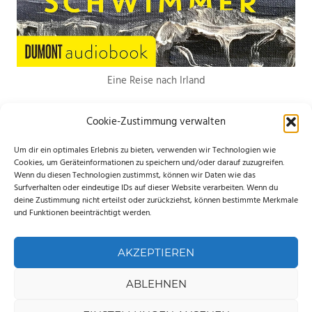
Eine Reise nach Irland
Cookie-Zustimmung verwalten
Um dir ein optimales Erlebnis zu bieten, verwenden wir Technologien wie
Cookies, um Geräteinformationen zu speichern und/oder darauf zuzugreifen.
Wenn du diesen Technologien zustimmst, können wir Daten wie das
*Hierbei handelt es sich um Werbelinks. Wenn du etwas über den Link
Surfverhalten oder eindeutige IDs auf dieser Website verarbeiten. Wenn du
deine Zustimmung nicht erteilst oder zurückziehst, können bestimmte Merkmale
bestellst, erhalte ich eine kleine Provision. Für dich entstehen keine
und Funktionen beeinträchtigt werden.
zusätzlichen Kosten. Ganz lieben Dank für deine Unterstützung.
AKZEPTIEREN
ABLEHNEN
WordPress-Theme: Palm Beach von ThemeZee.