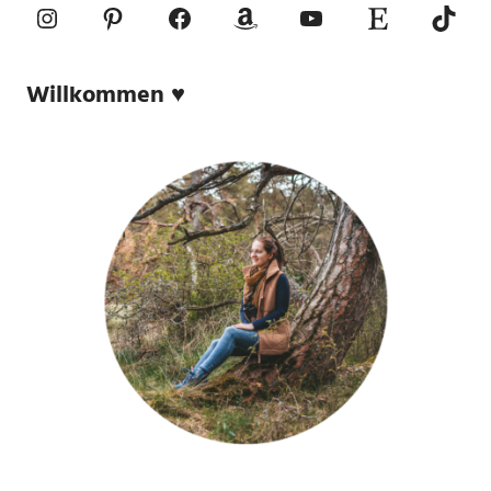
Instagram
Pinterest
Facebook
Amazon
YouTube
Etsy-Shop
TikTo
Willkommen ♥