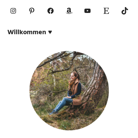
Instagram
Pinterest
Facebook
Amazon
YouTube
Etsy-Shop
TikTo
Willkommen ♥