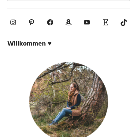
Instagram
Pinterest
Facebook
Amazon
YouTube
Etsy-Shop
TikTo
Willkommen ♥