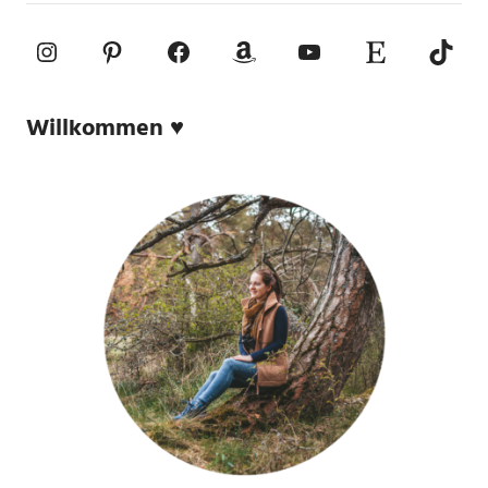
Instagram
Pinterest
Facebook
Amazon
YouTube
Etsy-Shop
TikTo
Willkommen ♥