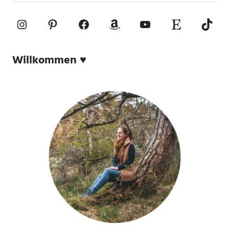
Instagram
Pinterest
Facebook
Amazon
YouTube
Etsy-Shop
TikTo
Willkommen ♥