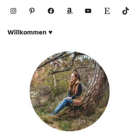
Instagram
Pinterest
Facebook
Amazon
YouTube
Etsy-Shop
TikTo
Willkommen ♥