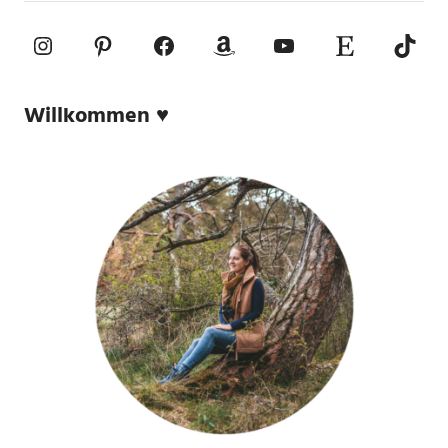
Instagram
Pinterest
Facebook
Amazon
YouTube
Etsy-Shop
TikTo
Willkommen ♥