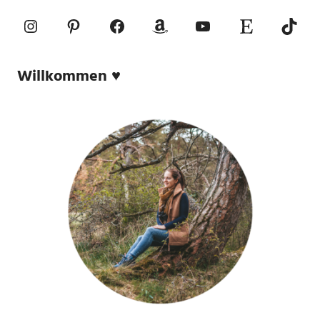
Instagram
Pinterest
Facebook
Amazon
YouTube
Etsy-Shop
TikTo
Willkommen ♥