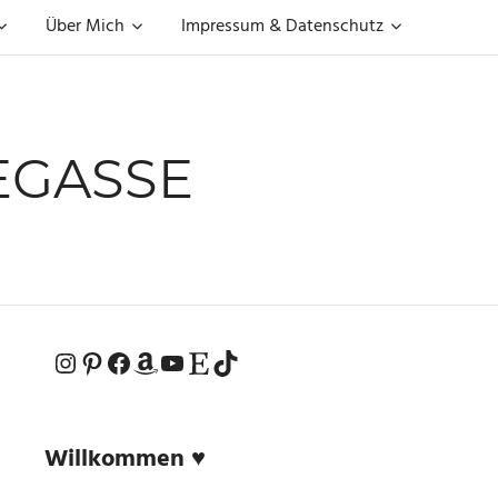
Über Mich
Impressum & Datenschutz
EGASSE
Instagram
Pinterest
Facebook
Amazon
YouTube
Etsy-Shop
TikTok
Willkommen ♥