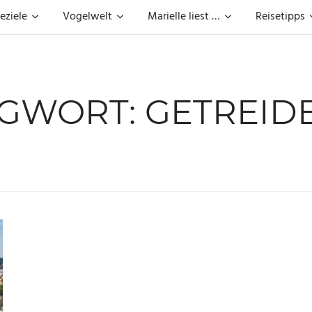
eziele
Vogelwelt
Marielle liest …
Reisetipps
GWORT:
GETREID