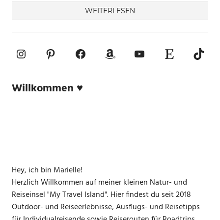
WEITERLESEN
Instagram
Pinterest
Facebook
Amazon
YouTube
Etsy-Shop
TikTo
Willkommen ♥
Hey, ich bin Marielle!
Herzlich Willkommen auf meiner kleinen Natur- und
Reiseinsel "My Travel Island". Hier findest du seit 2018
Outdoor- und Reiseerlebnisse, Ausflugs- und Reisetipps
für Individualreisende sowie Reiserouten für Roadtrips