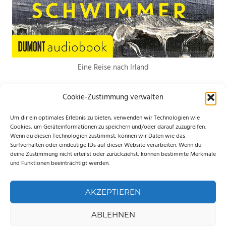
Eine Reise nach Irland
Cookie-Zustimmung verwalten
Um dir ein optimales Erlebnis zu bieten, verwenden wir Technologien wie
Cookies, um Geräteinformationen zu speichern und/oder darauf zuzugreifen.
Wenn du diesen Technologien zustimmst, können wir Daten wie das
*Hierbei handelt es sich um Werbelinks. Wenn du etwas über den Link
Surfverhalten oder eindeutige IDs auf dieser Website verarbeiten. Wenn du
deine Zustimmung nicht erteilst oder zurückziehst, können bestimmte Merkmale
bestellst, erhalte ich eine kleine Provision. Für dich entstehen keine
und Funktionen beeinträchtigt werden.
zusätzlichen Kosten. Ganz lieben Dank für deine Unterstützung.
AKZEPTIEREN
ABLEHNEN
WordPress-Theme: Palm Beach von ThemeZee.