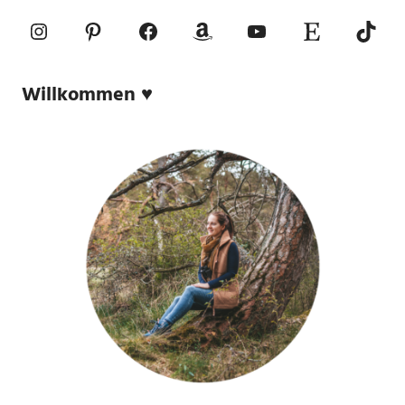
Instagram
Pinterest
Facebook
Amazon
YouTube
Etsy-Shop
TikTo
Willkommen ♥