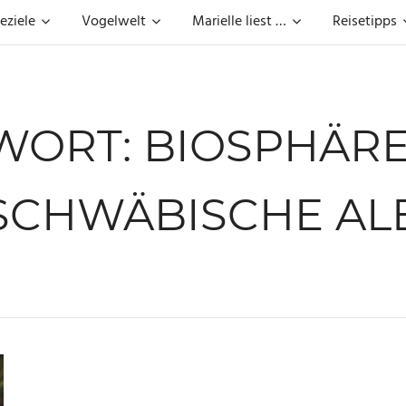
eziele
Vogelwelt
Marielle liest …
Reisetipps
WORT:
BIOSPHÄRE
SCHWÄBISCHE AL