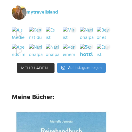
mytravelisland
Auf Instagram folgen
MEHR LADEN…
Meine Bücher: