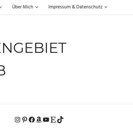
Über Mich
Impressum & Datenschutz
NGEBIET
B
Instagram
Pinterest
Facebook
Amazon
YouTube
Etsy-Shop
TikTok