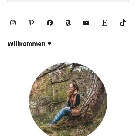
Instagram
Pinterest
Facebook
Amazon
YouTube
Etsy-Shop
TikTo
Willkommen ♥