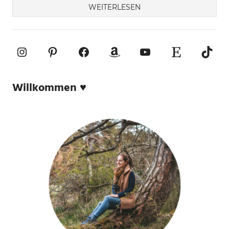
WEITERLESEN
Instagram
Pinterest
Facebook
Amazon
YouTube
Etsy-Shop
TikTo
Willkommen ♥